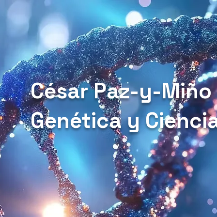
César Paz-y-Miño
Genética y Cienci