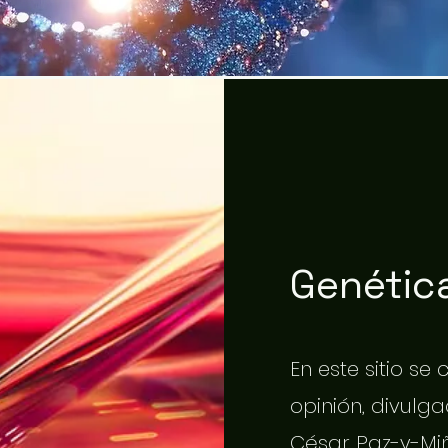
Genética
En este sitio se
opinión, divulgac
César Paz-y-Miñ