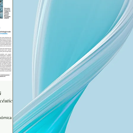
á
céutica.
enómica
ación