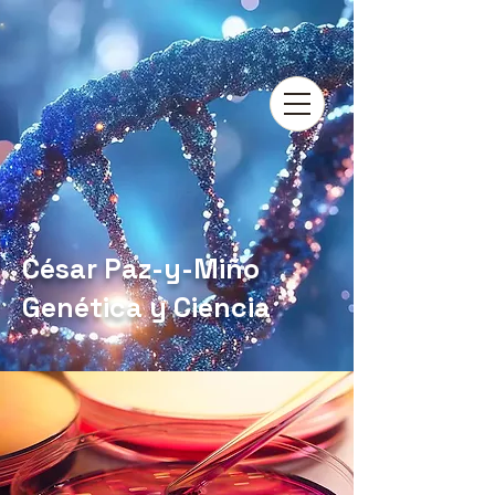
César Paz-y-Miño
Genética y Ciencia