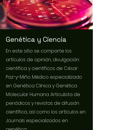
Genética y Ciencia
En este sitio se comparte los
artículos de opinión, divulgación
científica y científicos de César
Paz-y-Miño. Médico especializado
en Genética Clínica y Genética
Molecular Humana. Articulista de
periódicos y revistas de difusión
científica, así como los artículos en
Journals especializados en
genética.