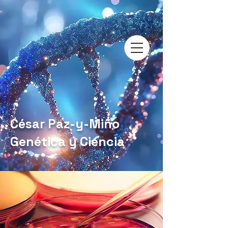
César Paz-y-Miño
Genética y Ciencia