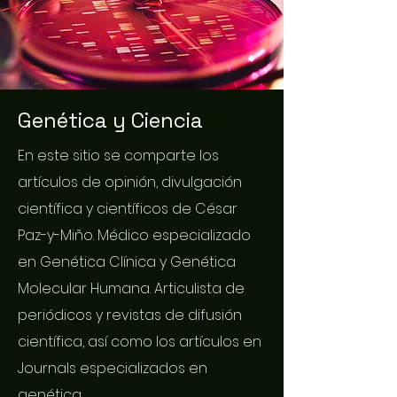
Genética y Ciencia
En este sitio se comparte los
artículos de opinión, divulgación
científica y científicos de César
Paz-y-Miño. Médico especializado
en Genética Clínica y Genética
Molecular Humana. Articulista de
periódicos y revistas de difusión
científica, así como los artículos en
Journals especializados en
genética.