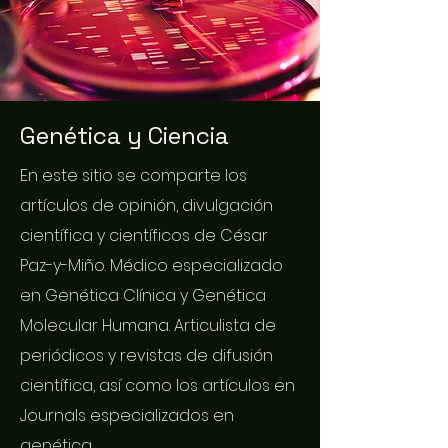
Genética y Ciencia
En este sitio se comparte los
artículos de opinión, divulgación
científica y científicos de César
Paz-y-Miño. Médico especializado
en Genética Clínica y Genética
Molecular Humana. Articulista de
periódicos y revistas de difusión
científica, así como los artículos en
Journals especializados en
genética.