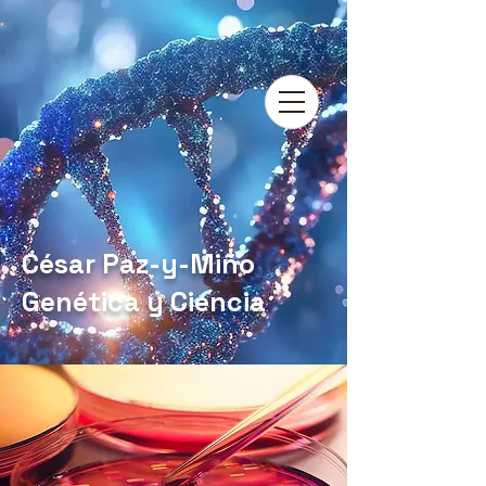
César Paz-y-Miño
Genética y Ciencia