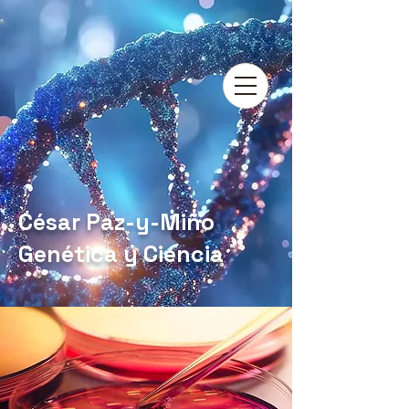
César Paz-y-Miño
Genética y Ciencia