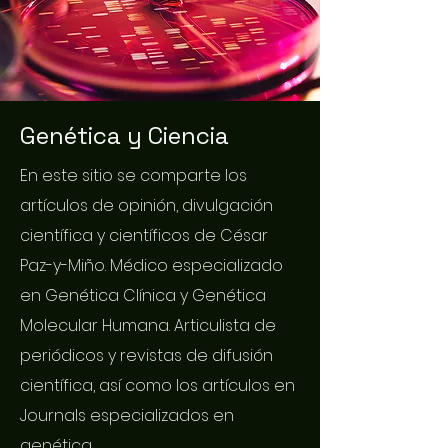
Genética y Ciencia
En este sitio se comparte los
artículos de opinión, divulgación
científica y científicos de César
Paz-y-Miño. Médico especializado
en Genética Clínica y Genética
Molecular Humana. Articulista de
periódicos y revistas de difusión
científica, así como los artículos en
Journals especializados en
genética.