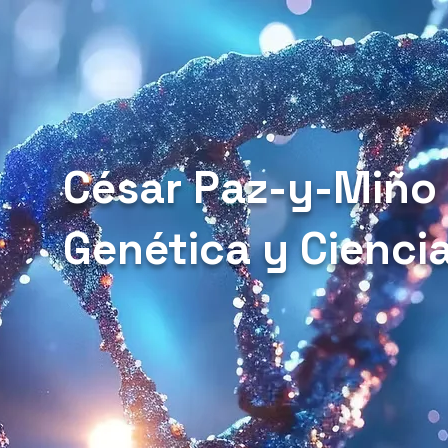
César Paz-y-Miño
Genética y Cienci