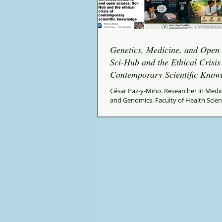
Genetics, Medicine, and Open
Sci-Hub and the Ethical Crisis
Contemporary Scientific Know
César Paz-y-Miño. Researcher in Medic
and Genomics. Faculty of Health Scie
“Eugenio Espejo”. Universidad UTE, Qu
Ecuador A profound contradiction lies
heart of modern science. Never befor
humanity produced so much biomedi
knowledge, so much genetic informat
such an extraordinary technological c
understand life. Yet a significant porti
knowledge remains restricted behind 
controlled by powerful private publi