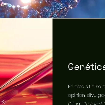
Genética
En este sitio se
opinión, divulgac
César Paz-y-Miñ