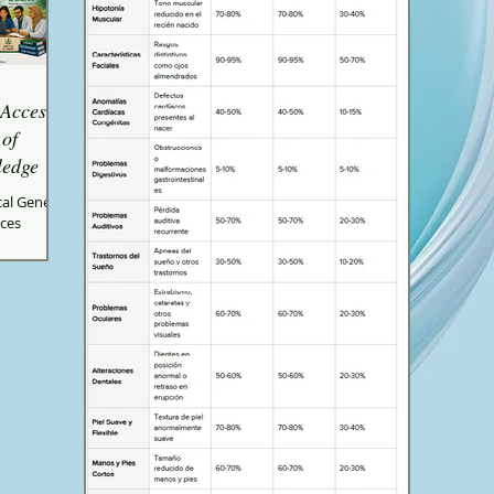
 Access:
 of
ledge
al Genetics
nces
ito,
 at the
e has
cal
ion, and
apacity to
on of that
paywalls