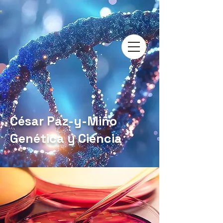
César Paz-y-Miño
Genética y Ciencia