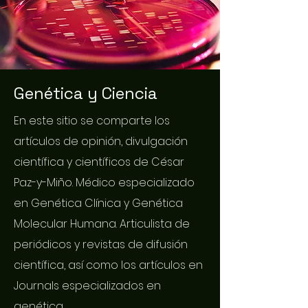
Genética y Ciencia
En este sitio se comparte los
artículos de opinión, divulgación
científica y científicos de César
Paz-y-Miño. Médico especializado
en Genética Clínica y Genética
Molecular Humana. Articulista de
periódicos y revistas de difusión
científica, así como los artículos en
Journals especializados en
genética.