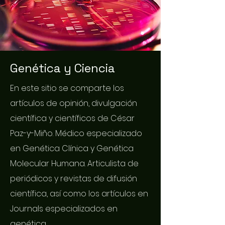
Genética y Ciencia
En este sitio se comparte los
artículos de opinión, divulgación
científica y científicos de César
Paz-y-Miño. Médico especializado
en Genética Clínica y Genética
Molecular Humana. Articulista de
periódicos y revistas de difusión
científica, así como los artículos en
Journals especializados en
genética.