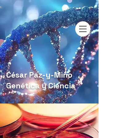
César Paz-y-Miño
Genética y Ciencia