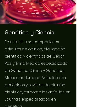
Genética y Ciencia
En este sitio se comparte los
artículos de opinión, divulgación
científica y científicos de César
Paz-y-Miño. Médico especializado
en Genética Clínica y Genética
Molecular Humana. Articulista de
periódicos y revistas de difusión
científica, así como los artículos en
Journals especializados en
genética.