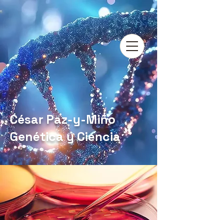
César Paz-y-Miño
Genética y Ciencia