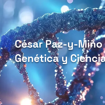
César Paz-y-Miño
Genética y Cienci