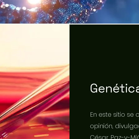
Genética
En este sitio se
opinión, divulgac
César Paz-y-Miñ