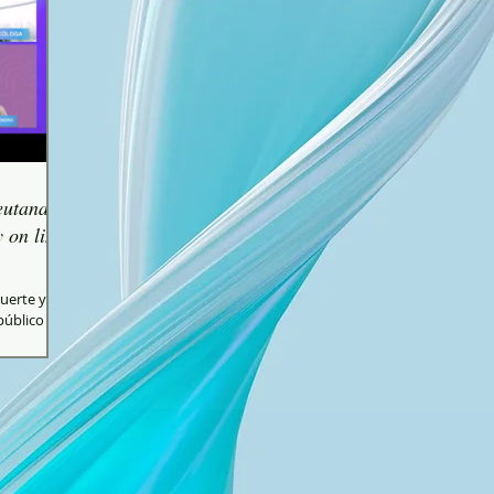
eutanasia
 on line
uerte y la
público
onal...