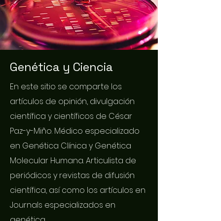
Genética y Ciencia
En este sitio se comparte los
artículos de opinión, divulgación
científica y científicos de César
Paz-y-Miño. Médico especializado
en Genética Clínica y Genética
Molecular Humana. Articulista de
periódicos y revistas de difusión
científica, así como los artículos en
Journals especializados en
genética.