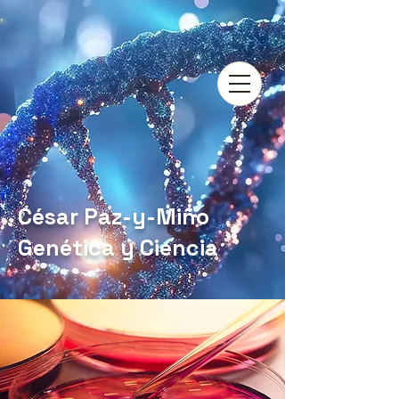
César Paz-y-Miño
Genética y Ciencia