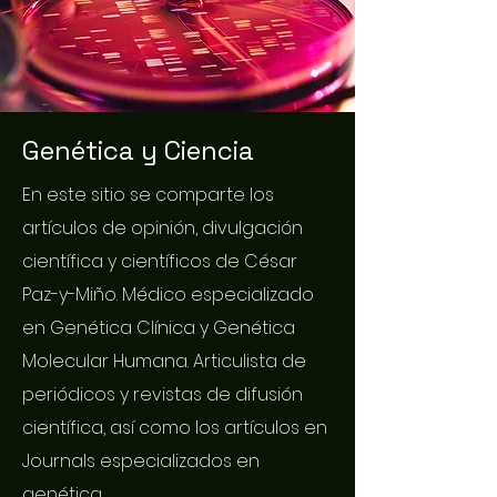
Genética y Ciencia
En este sitio se comparte los
artículos de opinión, divulgación
científica y científicos de César
Paz-y-Miño. Médico especializado
en Genética Clínica y Genética
Molecular Humana. Articulista de
periódicos y revistas de difusión
científica, así como los artículos en
Journals especializados en
genética.