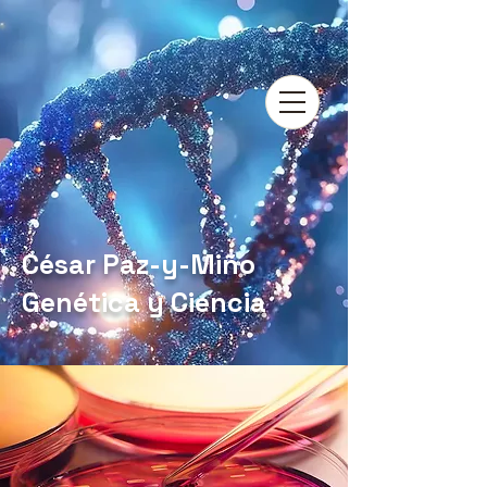
César Paz-y-Miño
Genética y Ciencia