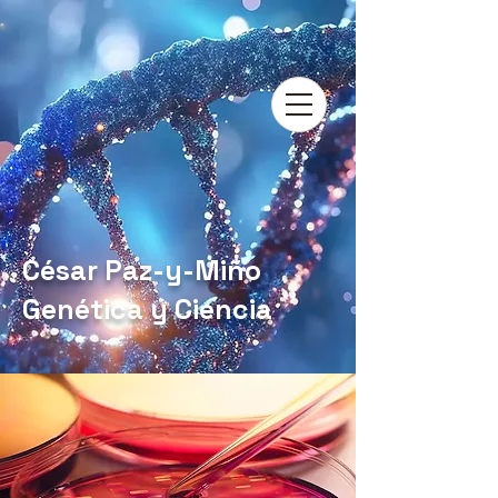
César Paz-y-Miño
Genética y Ciencia