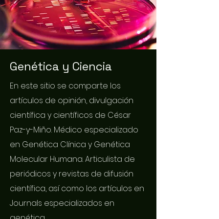
Genética y Ciencia
En este sitio se comparte los
artículos de opinión, divulgación
científica y científicos de César
Paz-y-Miño. Médico especializado
en Genética Clínica y Genética
Molecular Humana. Articulista de
periódicos y revistas de difusión
científica, así como los artículos en
Journals especializados en
genética.