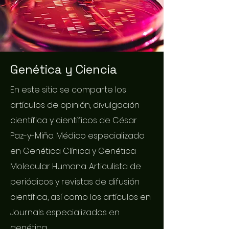
Genética y Ciencia
En este sitio se comparte los
artículos de opinión, divulgación
científica y científicos de César
Paz-y-Miño. Médico especializado
en Genética Clínica y Genética
Molecular Humana. Articulista de
periódicos y revistas de difusión
científica, así como los artículos en
Journals especializados en
genética.