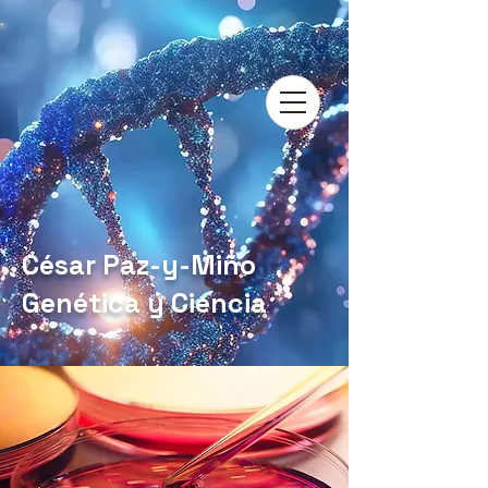
César Paz-y-Miño
Genética y Ciencia