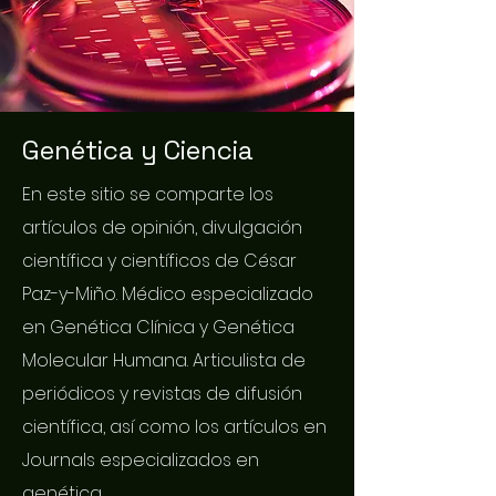
Genética y Ciencia
En este sitio se comparte los
artículos de opinión, divulgación
científica y científicos de César
Paz-y-Miño. Médico especializado
en Genética Clínica y Genética
Molecular Humana. Articulista de
periódicos y revistas de difusión
científica, así como los artículos en
Journals especializados en
genética.