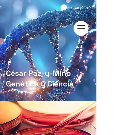
César Paz-y-Miño
Genética y Ciencia