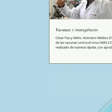
Vacunas y transgénesis
César Paz-y-Miño. Noticiero Médico El
de las vacunas contra el virus SARS-C
realizado de manera rápida, con aprob