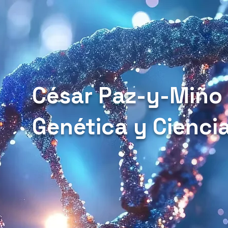
César Paz-y-Miño
Genética y Cienci