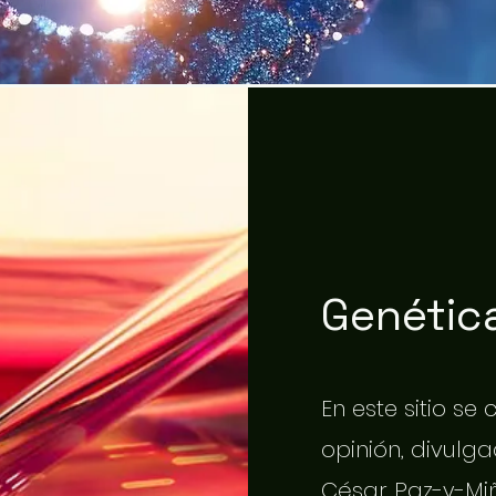
Genética
En este sitio se
opinión, divulgac
César Paz-y-Miñ