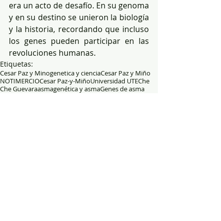
era un acto de desafío. En su genoma 
y en su destino se unieron la biología 
y la historia, recordando que incluso 
los genes pueden participar en las 
revoluciones humanas.
Etiquetas:
Cesar Paz y Mino
genetica y ciencia
Cesar Paz y Miño
NOTIMERCIO
Cesar Paz-y-Miño
Universidad UTE
Che
Che Guevara
asma
genética y asma
Genes de asma
Genética y revolucion
Revolucion
Che Guevara y asma
Asma y el Che
El asma del Che
Comentarios