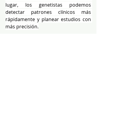
lugar, los genetistas podemos 
detectar patrones clínicos más 
rápidamente y planear estudios con 
más precisión.
Ciencia abierta al servicio de todos
Una de las mayores virtudes de esta 
base es su enfoque de ciencia 
abierta. Todos los datos están 
disponibles en línea, sin 
restricciones. Esta información 
puede acelerar descubrimientos, 
mejorar la atención médica y 
fomentar la colaboración 
internacional.
En un mundo donde la medicina 
personalizada avanza a paso firme, 