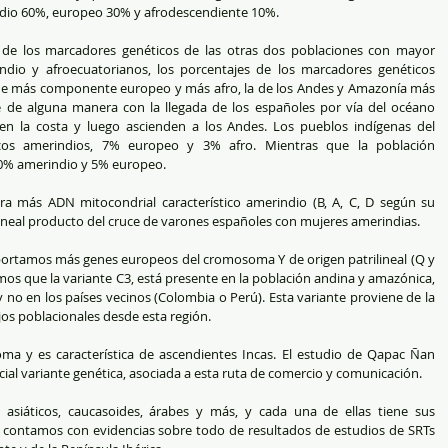
ndio 60%, europeo 30% y afrodescendiente 10%. 
ón de los marcadores genéticos de las otras dos poblaciones con mayor 
ndio y afroecuatorianos, los porcentajes de los marcadores genéticos 
ene más componente europeo y más afro, la de los Andes y Amazonía más 
de alguna manera con la llegada de los españoles por vía del océano 
en la costa y luego ascienden a los Andes. Los pueblos indígenas del 
cos amerindios, 7% europeo y 3% afro. Mientras que la población 
20% amerindio y 5% europeo. 
a más ADN mitocondrial característico amerindio (B, A, C, D según su 
ilineal producto del cruce de varones españoles con mujeres amerindias. 
, portamos más genes europeos del cromosoma Y de origen patrilineal (Q y 
os que la variante C3, está presente en la población andina y amazónica, 
 no en los países vecinos (Colombia o Perú). Esta variante proviene de la 
os poblacionales desde esta región. 
a y es característica de ascendientes Incas. El estudio de Qapac Ñan 
ial variante genética, asociada a esta ruta de comercio y comunicación.
: asiáticos, caucasoides, árabes y más, y cada una de ellas tiene sus 
 y contamos con evidencias sobre todo de resultados de estudios de SRTs 