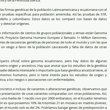
 y de la Península Ibérica. 
las firmas genéticas de la población Latinoamericana y ecuatoriana con el 
 pruebas específicas para población amerindia. Así las pruebas de STR, 
ileño y colombiano. Estos datos se los comparó con bases de datos 
y detectar orígenes. 
n información de cientos de grupos poblacionales y etnias están Genoma 
nk, Proyecto Genoma Humano Europeo o llamado 1+ Million Genomes; 
nes de secuencias genéticas de personas de todo el mundo y con las que 
n sesgo a favor de la población caucasoide y falta de datos de otras 
oyecto oficial sobre genoma ecuatoriano, pero hay datos de algunas 
stro origen y ancestros. Hay que anotar que los estudios de la genética 
nadie debería interesarle o importarle que base genética ancestral tiene, al 
mismos humanos, pero si tiene interés para los estudios de origen y 
tiva, a los riesgos o asociaciones con enfermedades.
concretos e incluso de variantes o alteraciones genéticas, observamos que 
de presentación de unas variantes comparadas con otras poblaciones. Así, 
 una media de 1 nacido vivo por 2000 embarazos, en el Ecuador tenemos 
ción es que poseemos 10% de trisomías 21 en mosaico en madres jóvenes, 
 en el mundo solo es del 2%. Podríamos barajar genes de predisposición a 