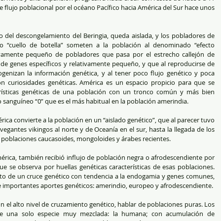
e flujo poblacional por el océano Pacífico hacia América del Sur hace unos 
go del descongelamiento del Beringia, queda aislada, y los pobladores de 
to “cuello de botella” someten a la población al denominado “efecto 
ivamente pequeño de pobladores que pasa por el estrecho callejón de 
de genes específicos y relativamente pequeño, y que al reproducirse de 
nizan la información genética, y al tener poco flujo genético y poca 
n curiosidades genéticas. América es un espacio propicio para que se 
terísticas genéticas de una población con un tronco común y más bien 
o sanguíneo “0” que es el más habitual en la población amerindia. 
ica convierte a la población en un “aislado genético”, que al parecer tuvo 
egantes vikingos al norte y de Oceanía en el sur, hasta la llegada de los 
s poblaciones caucasoides, mongoloides y árabes recientes. 
érica, también recibió influjo de población negra o afrodescendiente por 
ue se observa por huellas genéticas características de esas poblaciones. 
to de un cruce genético con tendencia a la endogamia y genes comunes, 
 importantes aportes genéticos: amerindio, europeo y afrodescendiente. 
 con el alto nivel de cruzamiento genético, hablar de poblaciones puras. Los 
de una solo especie muy mezclada: la humana; con acumulación de 