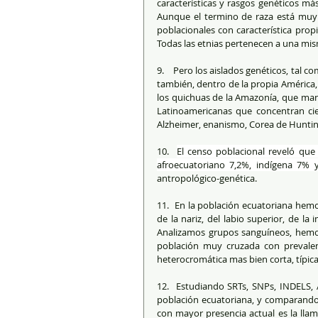
características y rasgos genéticos 
Aunque el termino de raza está muy d
poblacionales con característica prop
Todas las etnias pertenecen a una mis
9.    Pero los aislados genéticos, tal
también, dentro de la propia América,
los quichuas de la Amazonía, que mant
Latinoamericanas que concentran cier
Alzheimer, enanismo, Corea de Hunting
10.  
El censo poblacional reveló que
afroecuatoriano 7,2%, indígena 7% 
antropológico-genética. 
11.  En la población ecuatoriana hemo
de la nariz, del labio superior, de la 
Analizamos grupos sanguíneos, hem
población muy cruzada con prevalenc
heterocromática mas bien corta, típica
12.  Estudiando SRTs, SNPs, INDELS, 
población ecuatoriana, y comparando 
con mayor presencia actual es la llam