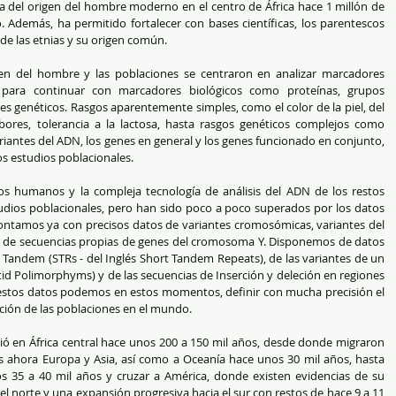
va del origen del hombre moderno en el centro de África hace 1 millón de 
Además, ha permitido fortalecer con bases científicas, los parentescos 
 de las etnias y su origen común.
igen del hombre y las poblaciones se centraron en analizar marcadores 
 para continuar con marcadores biológicos como proteínas, grupos 
res genéticos. Rasgos aparentemente simples, como el color de la piel, del 
bores, tolerancia a la lactosa, hasta rasgos genéticos complejos como 
antes del ADN, los genes en general y los genes funcionado en conjunto, 
os estudios poblacionales.
cos humanos y la compleja tecnología de análisis del ADN de los restos 
udios poblacionales, pero han sido poco a poco superados por los datos 
tamos ya con precisos datos de variantes cromosómicas, variantes del 
 de secuencias propias de genes del cromosoma Y. Disponemos de datos 
 Tandem (STRs - del Inglés Short Tandem Repeats), de las variantes de un 
id Polimorphyms) y de las secuencias de Inserción y deleción en regiones 
estos datos podemos en estos momentos, definir con mucha precisión el 
ución de las poblaciones en el mundo.
ició en África central hace unos 200 a 150 mil años, desde donde migraron 
 ahora Europa y Asia, así como a Oceanía hace unos 30 mil años, hasta 
os 35 a 40 mil años y cruzar a América, donde existen evidencias de su 
l norte y una expansión progresiva hacia el sur con restos de hace 9 a 11 