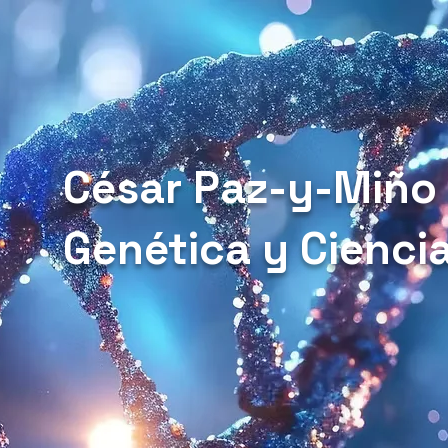
César Paz-y-Miño
Genética y Cienci