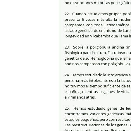
no disyunciones mitóticas postcigótica
22.  Cuando estudiamos grupos pobla
presenta 6 veces más alta la inciden
comparada con toda Latinoamérica. 
aislado genético de enanismo de Laron 
longevidad en Vilcabamba que llama la
23.  Sobre la poliglobulia andina (m
fisiológica para la altura. Es curioso q
genética de su Hemoglobina que le ha
andinos compensan con poliglobulia (
24.  Hemos estudiado la intolerancia 
persona, más intolerante es a la lacto
no tuvimos el tiempo suficiente de sel
española, mientras los genes de Áfric
a 7 mil años atrás.  
25.  Hemos estudiado genes de leuc
encontramos variantes genéticas má
estudios pequeños, pero con resultados
Las reestructuraciones de los genes B
frecuencias diferentes en Ecuador,  