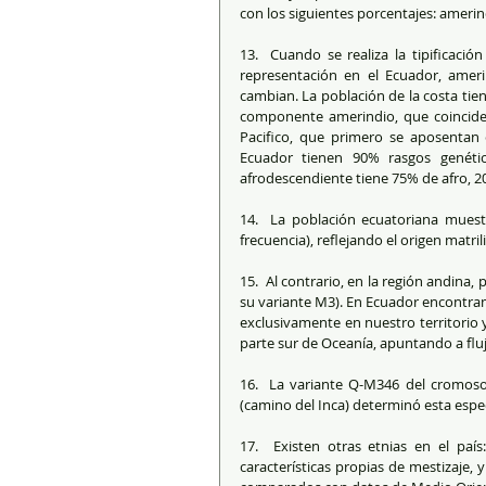
con los siguientes porcentajes: ameri
13.  Cuando se realiza la tipificaci
representación en el Ecuador, ameri
cambian. La población de la costa ti
componente amerindio, que coincide 
Pacifico, que primero se aposentan 
Ecuador tienen 90% rasgos genéti
afrodescendiente tiene 75% de afro, 
14.  La población ecuatoriana muestr
frecuencia), reflejando el origen matr
15.  Al contrario, en la región andina
su variante M3). En Ecuador encontram
exclusivamente en nuestro territorio y
parte sur de Oceanía, apuntando a fluj
16.  La variante Q-M346 del cromosom
(camino del Inca) determinó esta espec
17.  Existen otras etnias en el país
características propias de mestizaje,