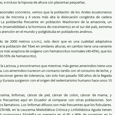
s, e incluso la hipoxia de altura con placentas pequeñas. 
cionales concretos, vemos que la población de los Andes ecuatorianos 
cia de microtia y 4 veces más alta la dislocación congénita de cadera 
La polidactilia frecuente en población Waohorani de la amazonía, un 
(insensibilidad a la hormona de crecimiento) en el sur del país, extrema 
 atención en el mundo y poliglobulia en pobladores andinos. 
ás de 2000 metros s.n.m.), solo decir que es una cualidad adaptativa 
ue la población del Tibet en similares alturas, en cambio tiene una variante 
ce más aceptora de oxígeno con hematocritos normales (40-45%), que los 
50-55% de hematocrito).
a la Lactosa, y encontramos que mientras más genes amerindios tiene una 
sa. Los amerindios tuvieron un contacto tardío con el consumo de leche, y 
eccionar genes de tolerancia, tan solo han pasado 500 años de la llegada 
a y Eurasia surgieron con el origen del sedentarismo humano hace unos 10 
emia, linfomas, cáncer de piel, cáncer de colon, cáncer de mama, y 
s frecuentes aquí en Ecuador al comparar con otras poblaciones. Son 
 llamativos. Los linfomas difusos son más frecuentes que los foliculares. 
CR/ABL en la Leucemia Mieloblática Crónica y Linfoblástica Aguda tienen 
el cromosoma Filadelfia se presenta en el 90 a 96% de pacientes en la 