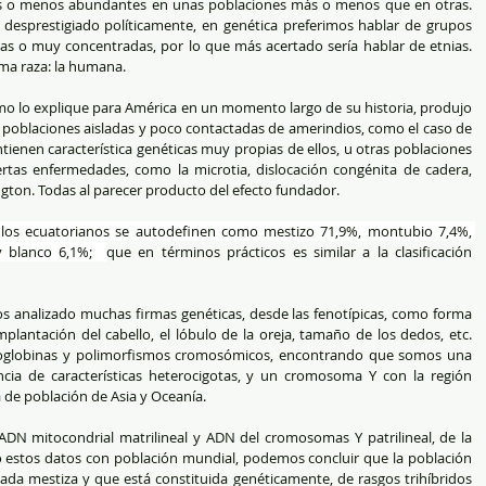
más o menos abundantes en unas poblaciones más o menos que en otras. 
esprestigiado políticamente, en genética preferimos hablar de grupos 
ias o muy concentradas, por lo que más acertado sería hablar de etnias. 
ma raza: la humana.
 como lo explique para América en un momento largo de su historia, produjo 
 poblaciones aisladas y poco contactadas de amerindios, como el caso de 
ienen característica genéticas muy propias de ellos, u otras poblaciones 
tas enfermedades, como la microtia, dislocación congénita de cadera, 
ton. Todas al parecer producto del efecto fundador.  
 los ecuatorianos se autodefinen como mestizo 71,9%, montubio 7,4%, 
y blanco 6,1%;  
que en términos prácticos es similar a la clasificación 
s analizado muchas firmas genéticas, desde las fenotípicas, como forma 
implantación del cabello, el lóbulo de la oreja, tamaño de los dedos, etc. 
oglobinas y polimorfismos cromosómicos, encontrando que somos una 
ia de características heterocigotas, y un cromosoma Y con la región 
 de población de Asia y Oceanía.
ADN mitocondrial matrilineal y ADN del cromosomas Y patrilineal, de la 
estos datos con población mundial, podemos concluir que la población 
ada mestiza y que está constituida genéticamente, de rasgos trihíbridos 