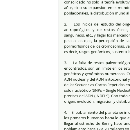
consolidado no solo la teoría evoluti
años, sino su expansión en el mundo. 
poblacionales, la distribución mundial
2.    Los inicios del estudio del or
antropológicos y de restos óseos,
sanguíneos, etc., y llegar los marcado
pelo o los ojos, la percepción de sa
polimorfismos de los cromosomas, vari
es decir, rasgos genómicos, sustenta l
3.    La falta de restos paleontológi
encontrados, son un límite en los est
genéticos y genómicos numerosos. Con
ADN nuclear y del ADN mitocondrial y
de las Secuencias Cortas Repetidas en
solo nucleótido (SNPs – Single Nucleot
precisas del ADN (INDELS). Con todo 
origen, evolución, migración y distrib
4.    El poblamiento del planeta se in
los primeros humanos hacia lo que es
llegar al estrecho de Bering hace un
poblamiento hace 12 a 20 mil años en e