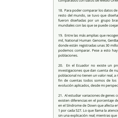
comparados con datos de Medio Oriente
18.  Para poder comparar los datos de 
resto del mundo, se tuvo que diseñar
fueron diseñadas por un grupo bras
mundiales con las que se puede coejar 
19.  Entre las más amplias que recoge
mil, National Human Genome, GenBa
donde están registradas unas 30 millo
podemos comparar. Pese a esto hay u
poblaciones. 
20.  En el Ecuador no existe un pr
investigaciones que dan cuenta de nue
poblacional no tienen un valor real, a 
fin de cuentas todos somos de los 
evolución aplicados, desde mi perspec
21.  Al estudiar variaciones de genes 
existen diferencias en el porcentaje 
en el Síndrome de Down que afecta en
1 por cada 527. Lo que llama la aten
sin una explicación real; mientras que