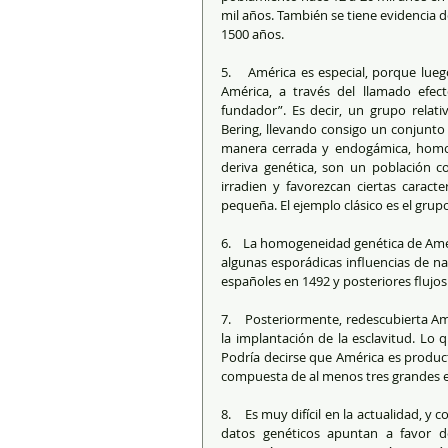
mil años. También se tiene evidencia d
1500 años. 
5.    América es especial, porque lue
América, a través del llamado efec
fundador”. Es decir, un grupo relat
Bering, llevando consigo un conjunto 
manera cerrada y endogámica, homoge
deriva genética, son un población co
irradien y favorezcan ciertas carac
pequeña. El ejemplo clásico es el grup
6.    La homogeneidad genética de Amér
algunas esporádicas influencias de nav
españoles en 1492 y posteriores flujo
7.    Posteriormente, redescubierta Am
la implantación de la esclavitud. Lo q
Podría decirse que América es produc
compuesta de al menos tres grandes e
8.    Es muy difícil en la actualidad, y
datos genéticos apuntan a favor 