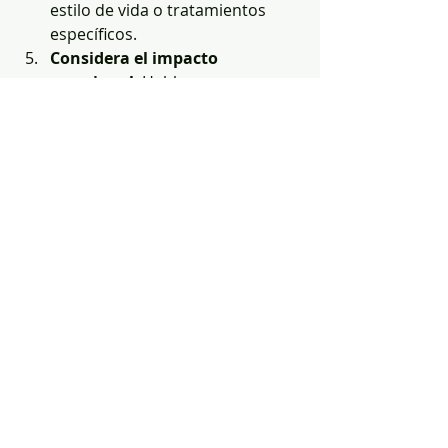
estilo de vida o tratamientos 
específicos.
Considera el impacto 
emocional
: Hablar con 
familiares o profesionales puede 
ayudarte a manejar la 
información de manera 
saludable.
Realizar una prueba genética es un 
paso importante que debe tomarse 
con responsabilidad y apoyo 
adecuado.
La función de pruebas 
genéticas en la sociedad 
actual y su futuro