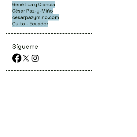
Genética y Ciencia
César Paz-y-Miño
cesarpazymino.com
Quito - Ecuador
Sígueme
Publicacione
s Recientes
La odisea del diagnóstico en las
llamadas enfermedades raras
Conferencias Online: eventos genéticos
digitales al alcance de todos