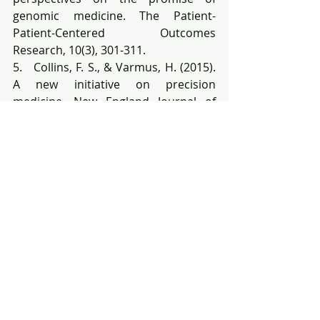
genomic medicine. The Patient-
Patient-Centered Outcomes 
Research, 10(3), 301-311.
5.   Collins, F. S., & Varmus, H. (2015). 
A new initiative on precision 
medicine. New England Journal of 
Medicine, 372(9), 793-795.
6.   Halbert CH. Equity in Genomic 
Medicine (2022) Annu Rev Genomics 
Hum Genet. 2022 Aug 31;23:613-625 
Epub Apr 1. PMID: 35363547.
7.   Leopold JA. Editorial commentary: 
Precision medicine based on 
personal phenotyping (2024) Trends 
Cardiovasc Med. Feb;34(2):126-127.
Link original: 