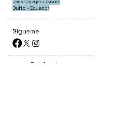
cesarpazymino.com
Quito - Ecuador
Sígueme
Publicacione
s Recientes
La odisea del diagnóstico en las
llamadas enfermedades raras
Conferencias Online: eventos genéticos
digitales al alcance de todos
Principios de la Terapia Génica: