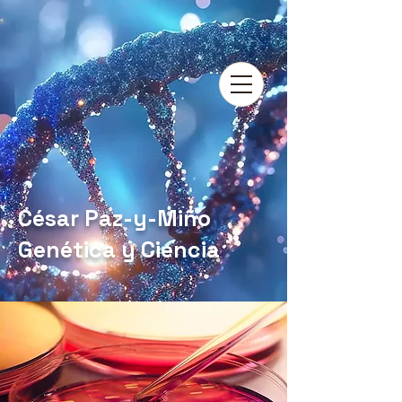
César Paz-y-Miño
Genética y Ciencia