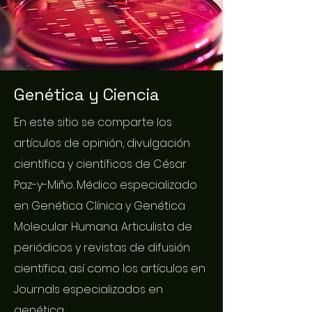
Genética y Ciencia
En este sitio se comparte los
artículos de opinión, divulgación
científica y científicos de César
Paz-y-Miño. Médico especializado
en Genética Clínica y Genética
Molecular Humana. Articulista de
periódicos y revistas de difusión
científica, así como los artículos en
Journals especializados en
genética.