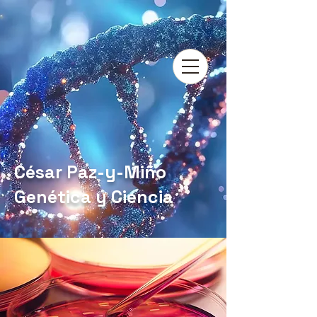
César Paz-y-Miño
Genética y Ciencia