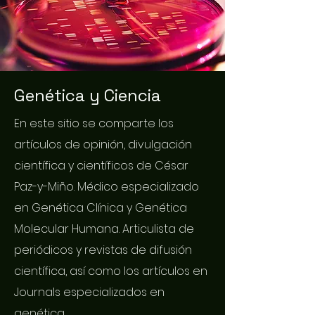
Genética y Ciencia
En este sitio se comparte los
artículos de opinión, divulgación
científica y científicos de César
Paz-y-Miño. Médico especializado
en Genética Clínica y Genética
Molecular Humana. Articulista de
periódicos y revistas de difusión
científica, así como los artículos en
Journals especializados en
genética.