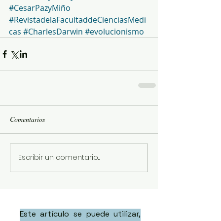
#CesarPazyMiño
#RevistadelaFacultaddeCienciasMedi
cas
#CharlesDarwin
#evolucionismo
Comentarios
Escribir un comentario...
Este artículo se puede utilizar,