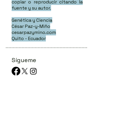
copiar o reproducir citando la
fuente y su autor.
Genética y Ciencia
César Paz-y-Miño
cesarpazymino.com
Quito - Ecuador
Sígueme
Publicacione
s Recientes
La verdadera independencia se escribe
en el genoma