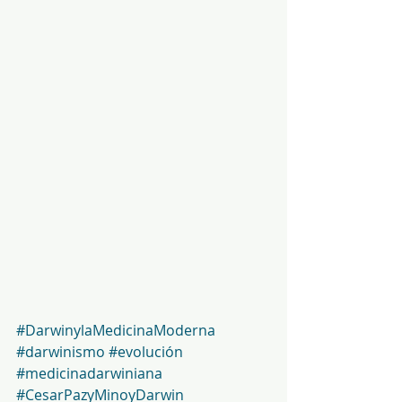
#DarwinylaMedicinaModerna
#darwinismo
#evolución
#medicinadarwiniana
#CesarPazyMinoyDarwin