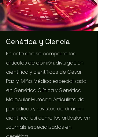
Genética y Ciencia
En este sitio se comparte los
artículos de opinión, divulgación
científica y científicos de César
Paz-y-Miño. Médico especializado
en Genética Clínica y Genética
Molecular Humana. Articulista de
periódicos y revistas de difusión
científica, así como los artículos en
Journals especializados en
genética.