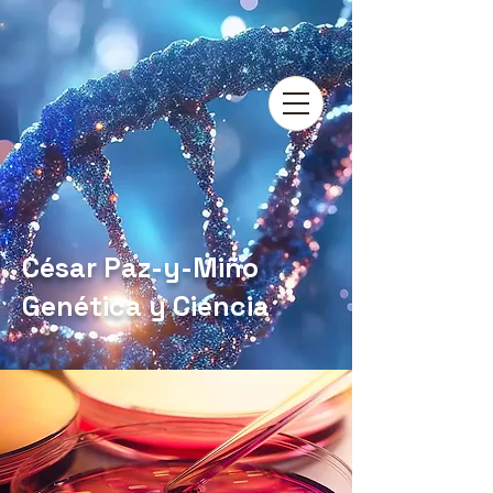
César Paz-y-Miño
Genética y Ciencia