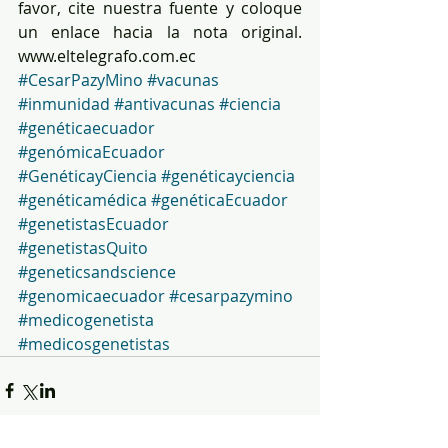
favor, cite nuestra fuente y coloque 
un enlace hacia la nota original. 
www.eltelegrafo.com.ec
#CesarPazyMino
#vacunas
#inmunidad
#antivacunas
#ciencia
#genéticaecuador
#genómicaEcuador
#GenéticayCiencia
#genéticayciencia
#genéticamédica
#genéticaEcuador
#genetistasEcuador
#genetistasQuito
#geneticsandscience
#genomicaecuador
#cesarpazymino
#medicogenetista
#medicosgenetistas