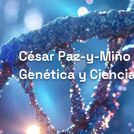
César Paz-y-Miño
Genética y Cienci