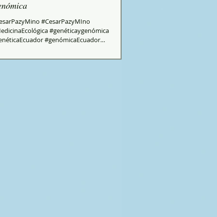
enómica
esarPazyMino #CesarPazyMIno
edicinaEcológica #genéticaygenómica
enéticaEcuador #genómicaEcuador
enetistasQuito #GeneticayCiencia...