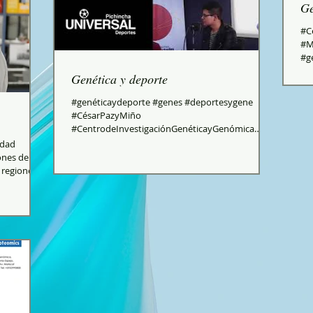
G
#C
#M
#g
#g
Genética y deporte
#genéticaydeporte #genes #deportesygene
#CésarPazyMiño
#CentrodeInvestigaciónGenéticayGenómica
#genetistasQuito #GeneticayCiencia...
edad
ones del
 regiones