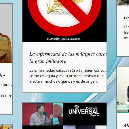
Ge
El
fre
mu
y...
La enfermedad de las múltiples caras o
la gran imitadora
La enfermedad celíaca (EC) o también conocida
dre
como celiaquía y es un proceso crónico que
afecta a muchos órganos y es de origen...
sobre la
sectores
Me