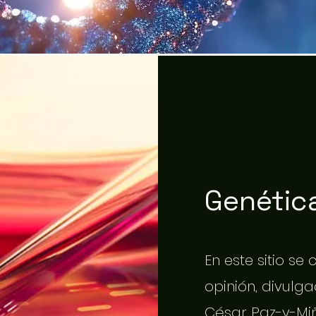
Genética
En este sitio se
opinión, divulgac
César Paz-y-Miñ