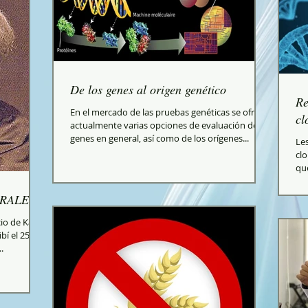
De los genes al origen genético
Re
En el mercado de las pruebas genéticas se ofrece
cl
actualmente varias opciones de evaluación de
genes en general, así como de los orígenes...
Les
clo
qu
RALES.
io de Karl
bí el 25-03-
.