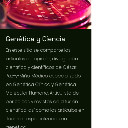
Genética y Ciencia
En este sitio se comparte los
artículos de opinión, divulgación
científica y científicos de César
Paz-y-Miño. Médico especializado
en Genética Clínica y Genética
Molecular Humana. Articulista de
periódicos y revistas de difusión
científica, así como los artículos en
Journals especializados en
genética.