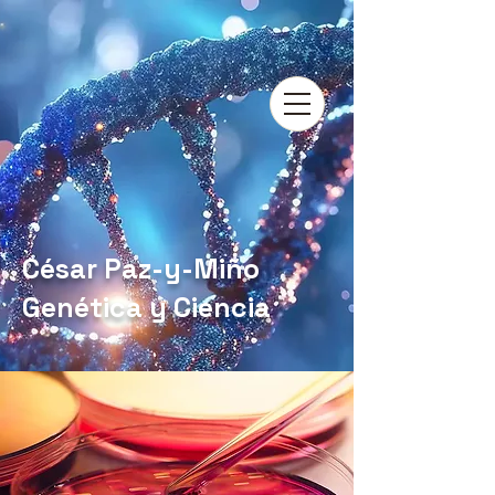
César Paz-y-Miño
Genética y Ciencia