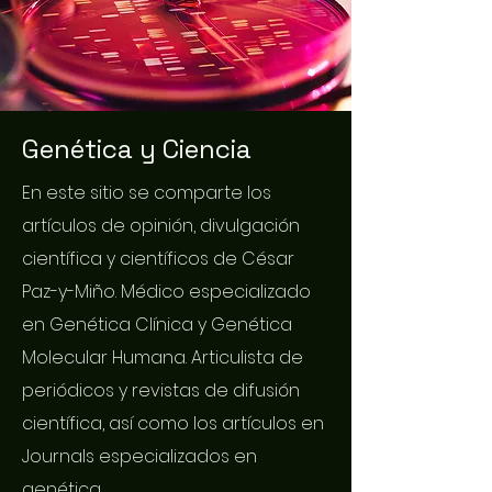
Genética y Ciencia
En este sitio se comparte los
artículos de opinión, divulgación
científica y científicos de César
Paz-y-Miño. Médico especializado
en Genética Clínica y Genética
Molecular Humana. Articulista de
periódicos y revistas de difusión
científica, así como los artículos en
Journals especializados en
genética.