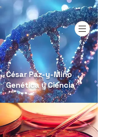
César Paz-y-Miño
Genética y Ciencia