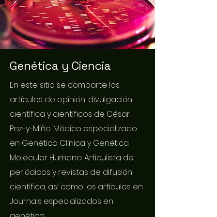
Genética y Ciencia
En este sitio se comparte los
artículos de opinión, divulgación
científica y científicos de César
Paz-y-Miño. Médico especializado
en Genética Clínica y Genética
Molecular Humana. Articulista de
periódicos y revistas de difusión
científica, así como los artículos en
Journals especializados en
genética.