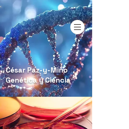
César Paz-y-Miño
Genética y Ciencia