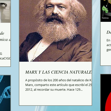
De
 de
mica de
En 
ac
gen
GG
icaCIGG
MARX Y LAS CIENCIA NATURALES.
A propósito de los 200 años del natalicio de Karl
Marx, comparto este artículo que escribí el 25-03-
2012, al recordar su muerte. Hace 129...