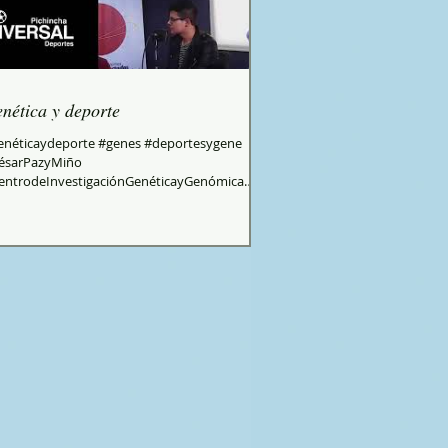
nética y deporte
enéticaydeporte #genes #deportesygene
ésarPazyMiño
entrodeInvestigaciónGenéticayGenómica
enetistasQuito #GeneticayCiencia...