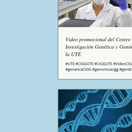
Video promocional del Centro
Investigación Genética y Genó
la UTE
#UTE #CIGGUTE #CIGGUTE #VideoCI
#geneticaCIGG #genomicacigg #genét
#genómicaCIGG #geneticaecuador
#genomicaecuador...