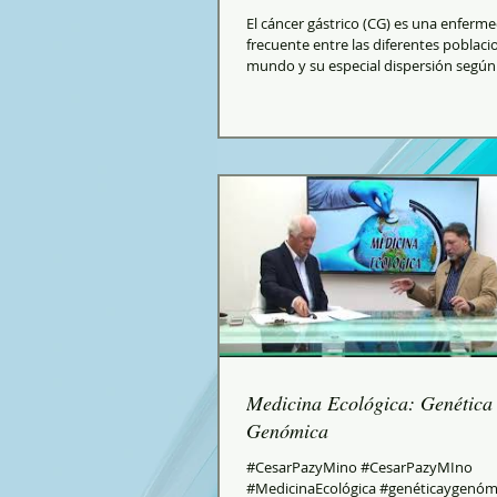
El cáncer gástrico (CG) es una enferm
frecuente entre las diferentes poblaci
mundo y su especial dispersión según
y...
Medicina Ecológica: Genética
Genómica
#CesarPazyMino #CesarPazyMIno
#MedicinaEcológica #genéticaygenóm