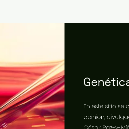
Genética
En este sitio se
opinión, divulgac
César Paz-y-Miñ