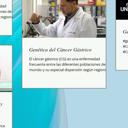
edad
ones del
 regiones
Ge
#g
#C
Genética del Cáncer Gástrico
#C
#g
El cáncer gástrico (CG) es una enfermedad
frecuente entre las diferentes poblaciones del
mundo y su especial dispersión según regiones
y...
 y
ica