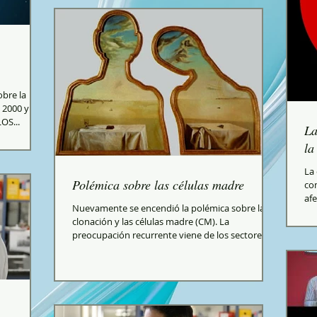
obre la
l 2000 y
OS...
La
la
La
Polémica sobre las células madre
co
afe
Nuevamente se encendió la polémica sobre la
clonación y las células madre (CM). La
preocupación recurrente viene de los sectores
más...