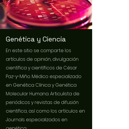
Genética y Ciencia
En este sitio se comparte los
artículos de opinión, divulgación
científica y científicos de César
Paz-y-Miño. Médico especializado
en Genética Clínica y Genética
Molecular Humana. Articulista de
periódicos y revistas de difusión
científica, así como los artículos en
Journals especializados en
genética.