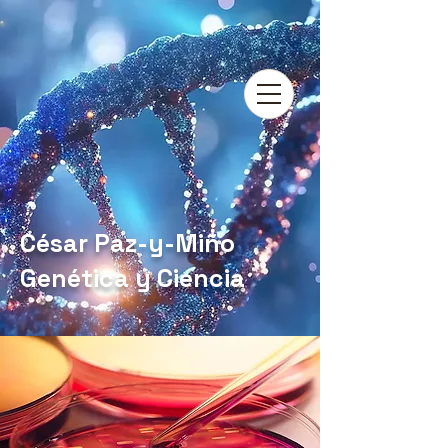
César Paz-y-Miño
Genética y Ciencia