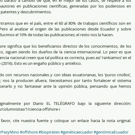
o barato a cambio de que, en el mejor de los casos, se respete a los 
autores en publicaciones científicas, generadas por los poderosos en 
 patentes y descubrimientos. 
tramos que en el país, entre el 60 al 80% de trabajos científicos son en 
 Pero al analizar el origen de las publicaciones desde Ecuador y sobre 
ducimos el 10% de todas las publicaciones; el resto nos la hacen. 
hore significa que los beneficiarios directos de los conocimientos, de los 
ico, siguen siendo los dueños de la ciencia internacional. Lo peor es que 
iencia nacional creen que tal política es correcta, pues así ‘rankiamos’ en el 
(2016). Esto es un engaño público y antiético. 
 con recursos nacionales y con ideas ecuatorianas, los ‘puros criollos’, 
 nos la producen afuera. Necesitamos por tanto fortalecer el sistema 
incerarlo y no fantasear ante la opinión pública, pensando que hemos 
iginalmente por Diario EL TELÉGRAFO bajo la siguiente dirección: 
s/columnistas/1/ciencia-offshore-i
avor, cite nuestra fuente y coloque un enlace hacia la nota original. 
rPazyMino
#offshore
#biopirateo
#genéticaecuador
#genómicaEcuador