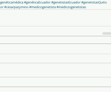
genéticamédica
#genéticaEcuador
#genetistasEcuador
#genetistasQuito
or
#cesarpazymino
#medicogenetista
#medicosgenetistas