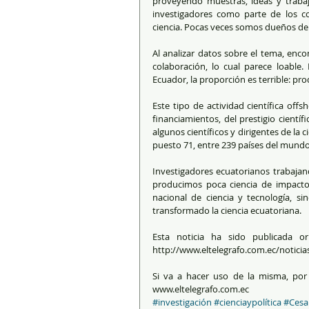
proveyendo muestras, ideas y trabaj
investigadores como parte de los co
ciencia. Pocas veces somos dueños de
Al analizar datos sobre el tema, encon
colaboración, lo cual parece loable.
Ecuador, la proporción es terrible: pro
Este tipo de actividad científica offs
financiamientos, del prestigio científ
algunos científicos y dirigentes de la c
puesto 71, entre 239 países del mundo 
Investigadores ecuatorianos trabajando
producimos poca ciencia de impacto;
nacional de ciencia y tecnología, s
transformado la ciencia ecuatoriana.
Esta noticia ha sido publicada or
http://www.eltelegrafo.com.ec/noticia
Si va a hacer uso de la misma, por f
www.eltelegrafo.com.ec
#investigación
#cienciaypolítica
#Cesa