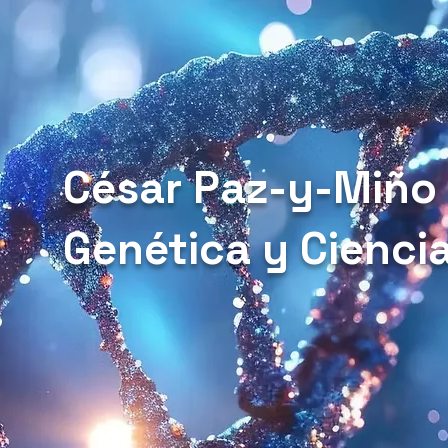
César Paz-y-Miño
Genética y Cienci