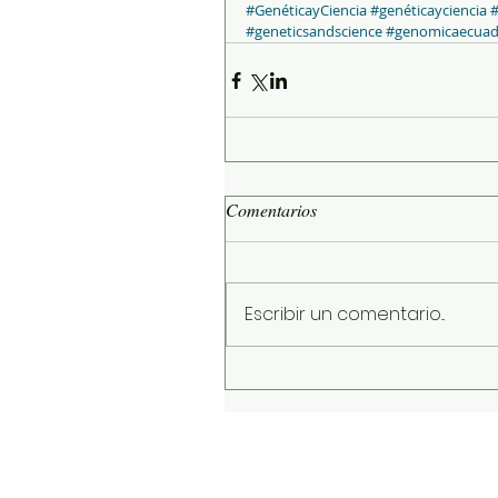
#GenéticayCiencia
#genéticayciencia
#
#geneticsandscience
#genomicaecuad
Comentarios
Escribir un comentario...