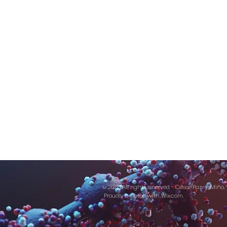
© 2025 All rights reserved - César Paz-y-Miño.
Proudly created with
Wix.com.