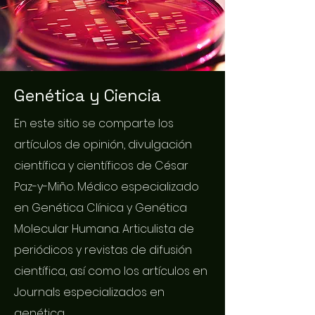
Genética y Ciencia
En este sitio se comparte los
artículos de opinión, divulgación
científica y científicos de César
Paz-y-Miño. Médico especializado
en Genética Clínica y Genética
Molecular Humana. Articulista de
periódicos y revistas de difusión
científica, así como los artículos en
Journals especializados en
genética.