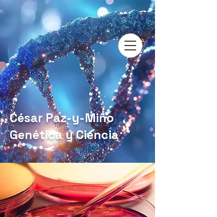
César Paz-y-Miño
Genética y Ciencia