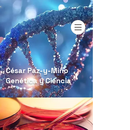
César Paz-y-Miño
Genética y Ciencia