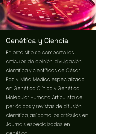
Genética y Ciencia
En este sitio se comparte los
artículos de opinión, divulgación
científica y científicos de César
Paz-y-Miño. Médico especializado
en Genética Clínica y Genética
Molecular Humana. Articulista de
periódicos y revistas de difusión
científica, así como los artículos en
Journals especializados en
genética.