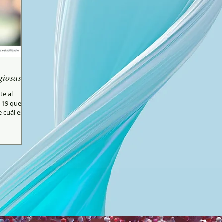
giosas
te al
-19 que se
 cuál es