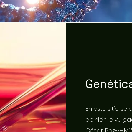
Genética
En este sitio se
opinión, divulgac
César Paz-y-Miñ