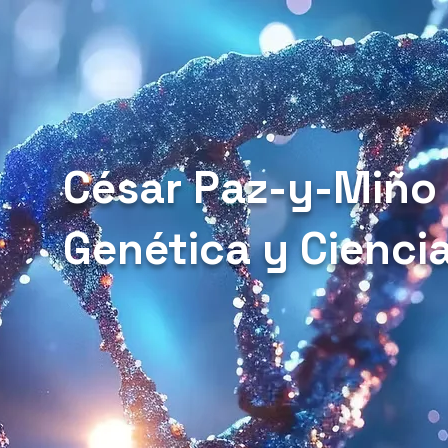
César Paz-y-Miño
Genética y Cienci