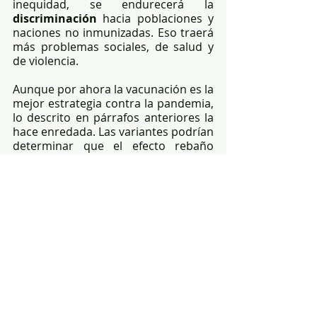
inequidad, se endurecerá la 
discriminación
 hacia poblaciones y 
naciones no inmunizadas. Eso traerá 
más problemas sociales, de salud y 
de violencia.
Aunque por ahora la vacunación es la 
mejor estrategia contra la pandemia, 
lo descrito en párrafos anteriores la 
hace enredada. Las variantes podrían 
determinar que el efecto rebaño 
podría no llegar y tocará a la 
humanidad convivir con el virus, 
planificar nuevas estrategias de 
combatirlo, investigar 
fármacos
específicos y eficaces.
Los países como el 
Ecuador
 tienen 
desafíos importantes: vacunar a la 
mayoría de la población, tener planes 
de cerco a la pandemia, investigar 
alternativas terapéuticas, hacer 
epidemiología genómica, investigar 