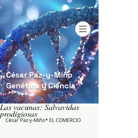
César Paz-y-Miño
Genética y Ciencia
Las vacunas: Salvavidas
prodigiosas
César Paz-y-Miño* EL COMERCIO