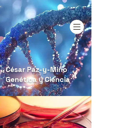
César Paz-y-Miño
Genética y Ciencia