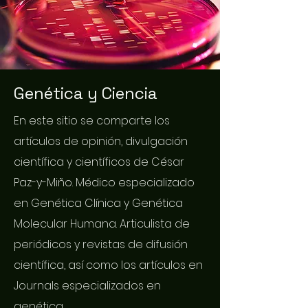
Genética y Ciencia
En este sitio se comparte los
artículos de opinión, divulgación
científica y científicos de César
Paz-y-Miño. Médico especializado
en Genética Clínica y Genética
Molecular Humana. Articulista de
periódicos y revistas de difusión
científica, así como los artículos en
Journals especializados en
genética.