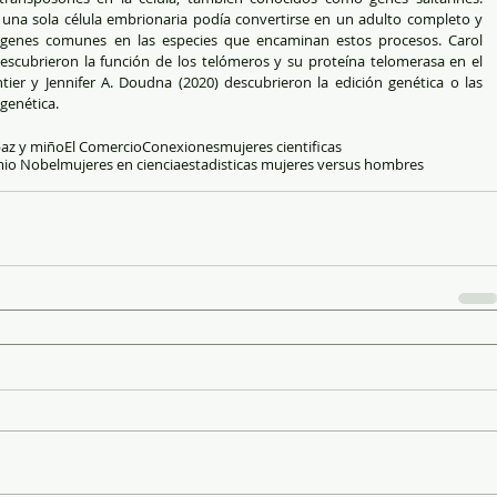
 una sola célula embrionaria podía convertirse en un adulto completo y 
e genes comunes en las especies que encaminan estos procesos. Carol 
escubrieron la función de los telómeros y su proteína telomerasa en el 
er y Jennifer A. Doudna (2020) descubrieron la edición genética o las 
 genética.
paz y miño
El Comercio
Conexiones
mujeres cientificas
mio Nobel
mujeres en ciencia
estadisticas mujeres versus hombres