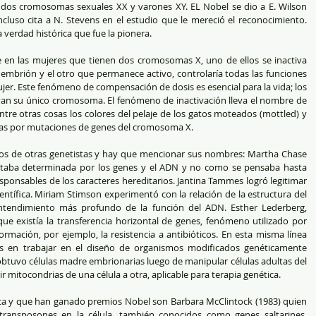
dos cromosomas sexuales XX y varones XY. EL Nobel se dio a E. Wilson 
luso cita a N. Stevens en el estudio que le mereció el reconocimiento. 
 verdad histórica que fue la pionera.
en las mujeres que tienen dos cromosomas X, uno de ellos se inactiva 
embrión y el otro que permanece activo, controlaría todas las funciones 
mujer. Este fenómeno de compensación de dosis es esencial para la vida; los 
van su único cromosoma. El fenómeno de inactivación lleva el nombre de 
ntre otras cosas los colores del pelaje de los gatos moteados (mottled) y 
as por mutaciones de genes del cromosoma X.
jos de otras genetistas y hay que mencionar sus nombres: Martha Chase 
staba determinada por los genes y el ADN y no como se pensaba hasta 
sponsables de los caracteres hereditarios. Jantina Tammes logró legitimar 
ntífica. Miriam Stimson experimentó con la relación de la estructura del 
tendimiento más profundo de la función del ADN. Esther Lederberg, 
e existía la transferencia horizontal de genes, fenómeno utilizado por 
rmación, por ejemplo, la resistencia a antibióticos. En esta misma línea 
as en trabajar en el diseño de organismos modificados genéticamente 
obtuvo células madre embrionarias luego de manipular células adultas del 
r mitocondrias de una célula a otra, aplicable para terapia genética.
a y que han ganado premios Nobel son Barbara McClintock (1983) quien 
transposones en la célula, también conocidos como genes saltarines. 