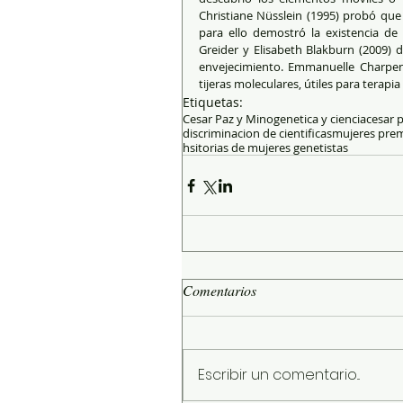
Christiane Nüsslein (1995) probó que
para ello demostró la existencia d
Greider y Elisabeth Blakburn (2009) d
envejecimiento. Emmanuelle Charpenti
tijeras moleculares, útiles para terapia
Etiquetas:
Cesar Paz y Mino
genetica y ciencia
cesar 
discriminacion de cientificas
mujeres pre
hsitorias de mujeres genetistas
Comentarios
Escribir un comentario...