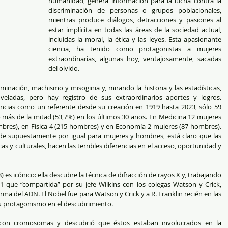
humanidad, genera información para la lucha contra la 
discriminación de personas o grupos poblacionales, 
mientras produce diálogos, detracciones y pasiones al 
estar implícita en todas las áreas de la sociedad actual, 
incluidas la moral, la ética y las leyes. Esta apasionante 
ciencia, ha tenido como protagonistas a mujeres 
extraordinarias, algunas hoy, ventajosamente, sacadas 
del olvido.
iminación, machismo y misoginia y, mirando la historia y las estadísticas, 
eladas, pero hay registro de sus extraordinarios aportes y logros. 
cias como un referente desde su creación en 1919 hasta 2023, sólo 59 
 más de la mitad (53,7%) en los últimos 30 años. En Medicina 12 mujeres 
bres), en Física 4 (215 hombres) y en Economía 2 mujeres (87 hombres). 
ide supuestamente por igual para mujeres y hombres, está claro que las 
s y culturales, hacen las terribles diferencias en el acceso, oportunidad y 
 es icónico: ella descubre la técnica de difracción de rayos X y, trabajando 
que “compartida” por su jefe Wilkins con los colegas Watson y Crick, 
orma del ADN. El Nobel fue para Watson y Crick y a R. Franklin recién en las 
su protagonismo en el descubrimiento.
ó con cromosomas y descubrió que éstos estaban involucrados en la 