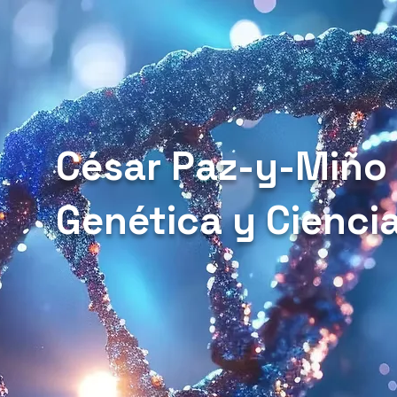
César Paz-y-Miño
Genética y Cienci