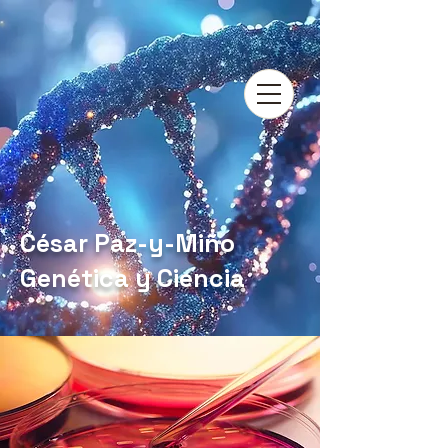
César Paz-y-Miño
Genética y Ciencia