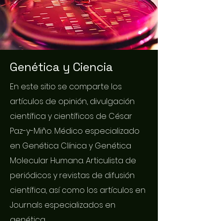
Genética y Ciencia
En este sitio se comparte los
artículos de opinión, divulgación
científica y científicos de César
Paz-y-Miño. Médico especializado
en Genética Clínica y Genética
Molecular Humana. Articulista de
periódicos y revistas de difusión
científica, así como los artículos en
Journals especializados en
genética.