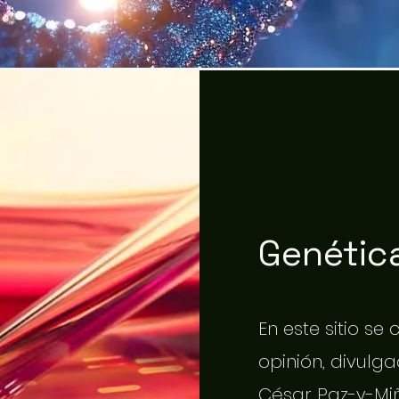
Genética
En este sitio se
opinión, divulgac
César Paz-y-Miñ