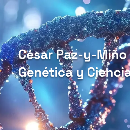
César Paz-y-Miño
Genética y Cienci