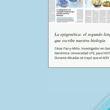
La epigenética: el segundo len
que escribe nuestra biología
César Paz-y-Miño. Investigador en Gen
Genómica. Universidad UTE, para NO
Durante décadas se creyó que el ADN
como un destino rígido. La idea parecí
nacemos con determinados genes y e
determinan gran parte de lo que sere
embargo, la biología moderna empez
demostrar que la historia es más comp
personas pueden compartir genes muy
y desarrollar enfermedades distintas,
diferente al estrés o incluso