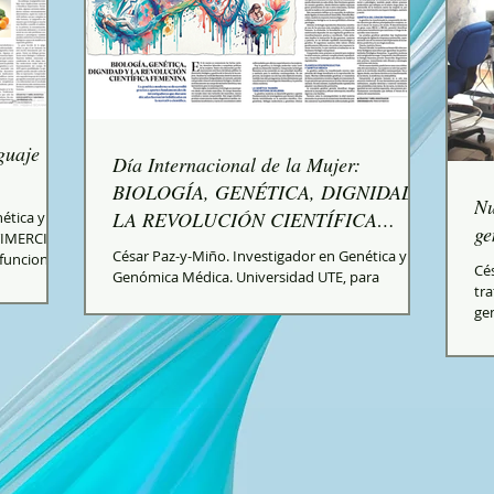
guaje
Día Internacional de la Mujer:
BIOLOGÍA, GENÉTICA, DIGNIDAD Y
Nu
LA REVOLUCIÓN CIENTÍFICA
ética y
ge
TIMERCIO
FEMENINA - Notimercio
César Paz-y-Miño. Investigador en Genética y
 funcionaba
Cé
Genómica Médica. Universidad UTE, para
a simple:
tra
NOTIMERCIO El 8 de marzo se conmemora las
sos genes
gen
luchas sociales, derechos laborales y conquistas
mos. Sin
políticas de las mujeres. Existe otra dimensión
ó a
que frecuentemente está fuera del debate
leja. Dos
público: la dimensión biológica y genética de la
 similares
historia de las mujeres. Analizar la condición
 responder
femenina desde la ciencia no implica naturalizar
desigualdades; al contrario, permite comprender
cómo el conocimiento bi