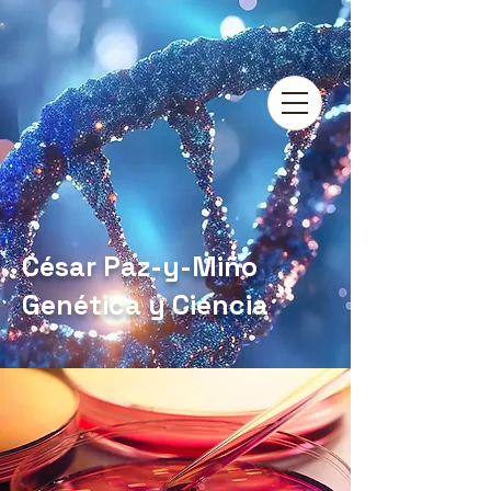
César Paz-y-Miño
Genética y Ciencia