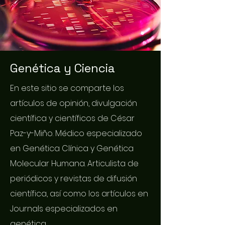
Genética y Ciencia
En este sitio se comparte los
artículos de opinión, divulgación
científica y científicos de César
Paz-y-Miño. Médico especializado
en Genética Clínica y Genética
Molecular Humana. Articulista de
periódicos y revistas de difusión
científica, así como los artículos en
Journals especializados en
genética.