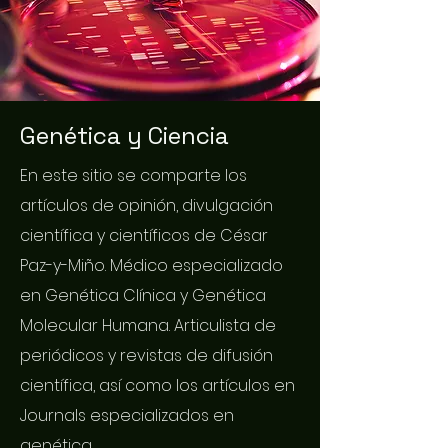
Genética y Ciencia
En este sitio se comparte los
artículos de opinión, divulgación
científica y científicos de César
Paz-y-Miño. Médico especializado
en Genética Clínica y Genética
Molecular Humana. Articulista de
periódicos y revistas de difusión
científica, así como los artículos en
Journals especializados en
genética.