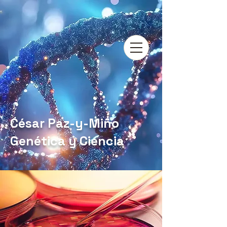
César Paz-y-Miño
Genética y Ciencia