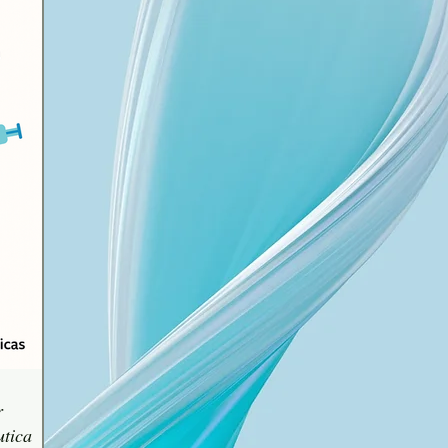
r
utica