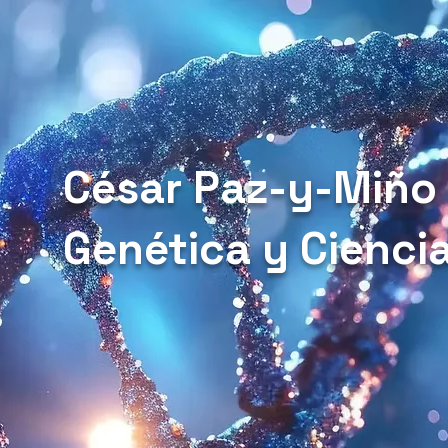
César Paz-y-Miño
Genética y Cienci