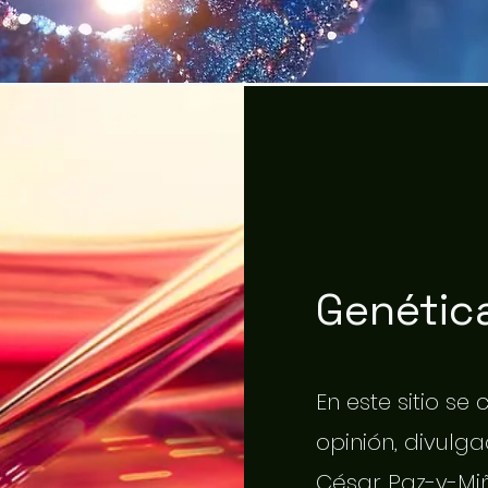
Genética
En este sitio se
opinión, divulgac
César Paz-y-Miñ