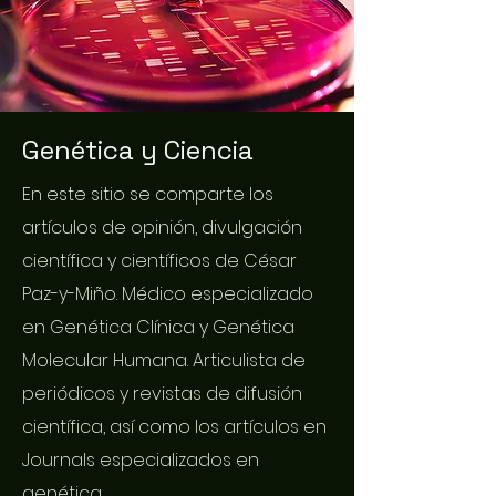
Genética y Ciencia
En este sitio se comparte los
artículos de opinión, divulgación
científica y científicos de César
Paz-y-Miño. Médico especializado
en Genética Clínica y Genética
Molecular Humana. Articulista de
periódicos y revistas de difusión
científica, así como los artículos en
Journals especializados en
genética.