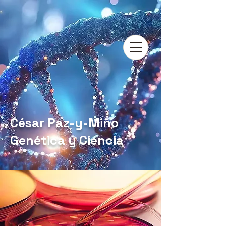
César Paz-y-Miño
Genética y Ciencia