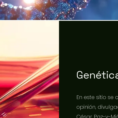
Genética
En este sitio se
opinión, divulgac
César Paz-y-Miñ