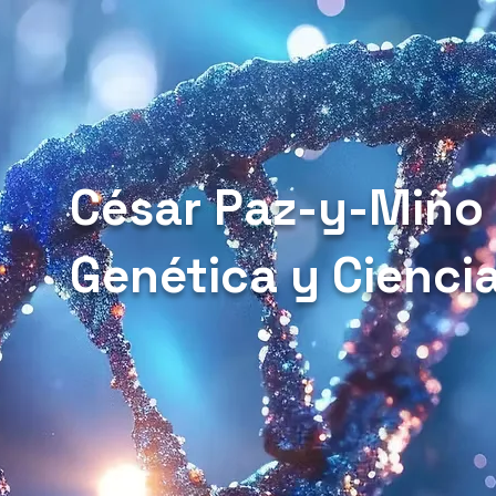
César Paz-y-Miño
Genética y Cienci