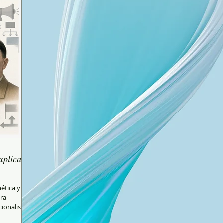
xplicar
ética y
ionalistas,
iológico de