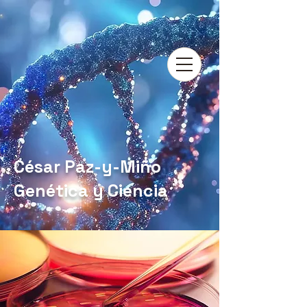
César Paz-y-Miño
Genética y Ciencia