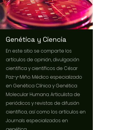
Genética y Ciencia
En este sitio se comparte los
artículos de opinión, divulgación
científica y científicos de César
Paz-y-Miño. Médico especializado
en Genética Clínica y Genética
Molecular Humana. Articulista de
periódicos y revistas de difusión
científica, así como los artículos en
Journals especializados en
genética.