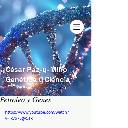
César Paz-y-Miño
Genética y Ciencia
Petroleo y Genes
https://www.youtube.com/watch?
v=ikvp75gv5ak