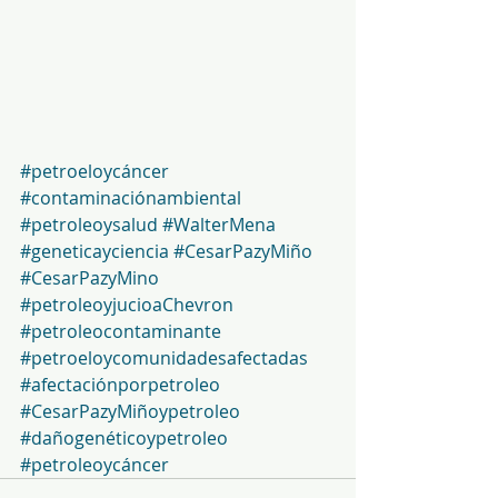
#petroeloycáncer
#contaminaciónambiental
#petroleoysalud
#WalterMena
#geneticayciencia
#CesarPazyMiño
#CesarPazyMino
#petroleoyjucioaChevron
#petroleocontaminante
#petroeloycomunidadesafectadas
#afectaciónporpetroleo
#CesarPazyMiñoypetroleo
#dañogenéticoypetroleo
#petroleoycáncer