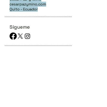
cesarpazymino.com
Quito - Ecuador
Sígueme
Publicacione
s Recientes
La odisea del diagnóstico en las
llamadas enfermedades raras
Conferencias Online: eventos genéticos
digitales al alcance de todos